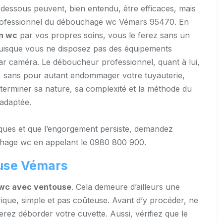
dessous peuvent, bien entendu, être efficaces, mais
n professionnel du débouchage wc Vémars 95470. En
n wc
par vos propres soins, vous le ferez sans un
 puisque vous ne disposez pas des équipements
par caméra. Le déboucheur professionnel, quant à lui,
ts, sans pour autant endommager votre tuyauterie,
éterminer sa nature, sa complexité et la méthode du
adaptée.
hniques et que l’engorgement persiste, demandez
uchage wc en appelant le 0980 800 900.
use Vémars
wc avec ventouse
. Cela demeure d’ailleurs une
ue, simple et pas coûteuse. Avant d’y procéder, ne
erez déborder votre cuvette. Aussi, vérifiez que le