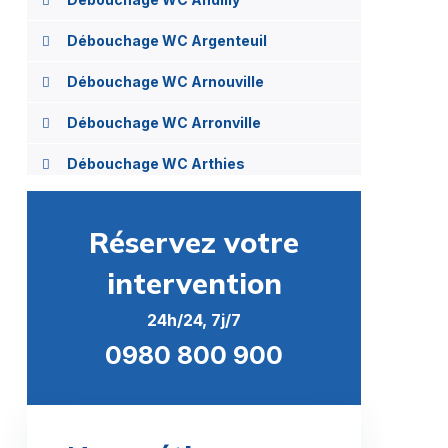
Débouchage WC Argenteuil
Débouchage WC Arnouville
Débouchage WC Arronville
Débouchage WC Arthies
Débouchage WC Asnières-sur-Oise
Réservez votre
Débouchage WC Attainville
intervention
Débouchage WC Auvers-sur-Oise
24h/24, 7j/7
Débouchage WC Avernes
0980 800 900
Débouchage WC Baillet-en-France
Débouchage WC Banthelu