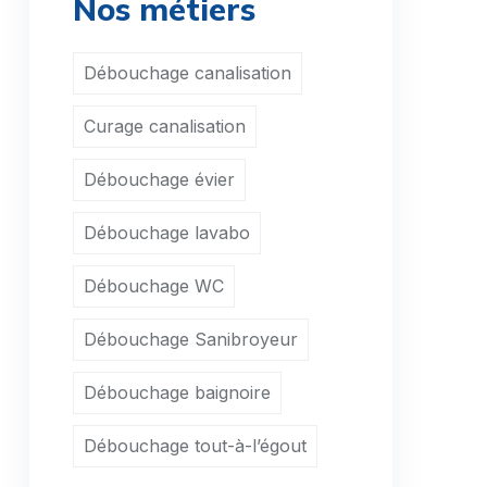
Nos métiers
Débouchage WC Beauchamp
Débouchage WC Beaumont-sur-Oise
Débouchage canalisation
Débouchage WC Le Bellay-en-Vexin
Curage canalisation
Débouchage WC Bellefontaine
Débouchage évier
Débouchage WC Belloy-en-France
Débouchage WC Bernes-sur-Oise
Débouchage lavabo
Débouchage WC Berville
Débouchage WC
Débouchage WC Bessancourt
Débouchage Sanibroyeur
Débouchage WC Béthemont-la-Forêt
Débouchage baignoire
Débouchage WC Bezons
Débouchage tout-à-l’égout
Débouchage WC Boisemont