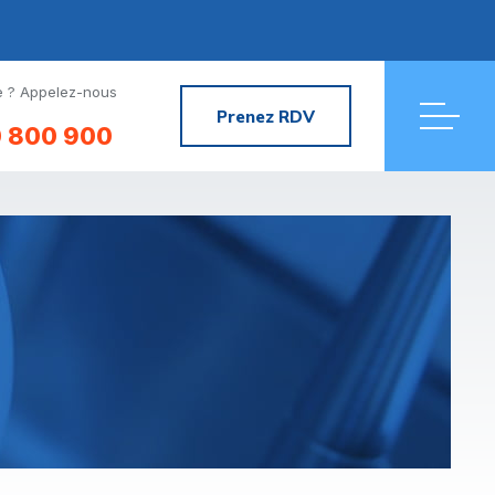
 ? Appelez-nous
Prenez RDV
 800 900