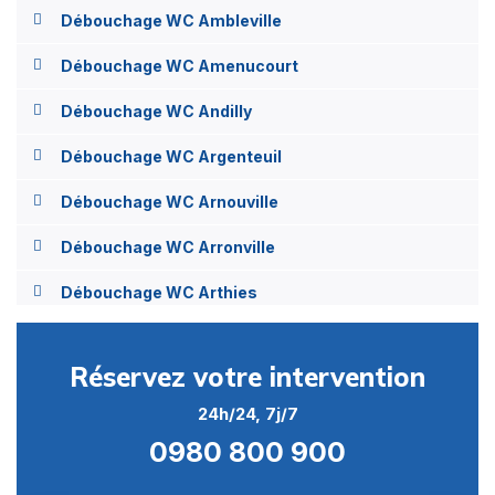
Débouchage WC Ambleville
Débouchage WC Amenucourt
Débouchage WC Andilly
Débouchage WC Argenteuil
Débouchage WC Arnouville
Débouchage WC Arronville
Débouchage WC Arthies
Débouchage WC Asnières-sur-Oise
Réservez votre intervention
Débouchage WC Attainville
24h/24, 7j/7
Débouchage WC Auvers-sur-Oise
0980 800 900
Débouchage WC Avernes