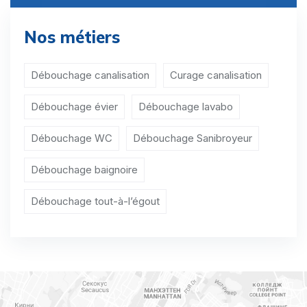
Débouchage WC Baillet-en-France
Nos métiers
Débouchage WC Banthelu
Débouchage WC Beauchamp
Débouchage canalisation
Curage canalisation
Débouchage WC Beaumont-sur-Oise
Débouchage évier
Débouchage lavabo
Débouchage WC Le Bellay-en-Vexin
Débouchage WC
Débouchage Sanibroyeur
Débouchage WC Bellefontaine
Débouchage baignoire
Débouchage WC Belloy-en-France
Débouchage tout-à-l’égout
Débouchage WC Bernes-sur-Oise
Débouchage WC Berville
Débouchage WC Bessancourt
Débouchage WC Béthemont-la-Forêt