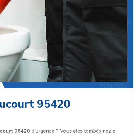
ucourt 95420
court 95420
d’urgence ? Vous êtes tombés nez à