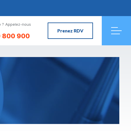
 ? Appelez-nous
Prenez RDV
 800 900