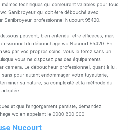
t des mêmes techniques qui demeurent valables pour tous
du wc Sanibroyeur qui doit être débouché avec
r Sanibroyeur professionnel Nucourt 95420.
dessous peuvent, bien entendu, être efficaces, mais
n professionnel du débouchage wc Nucourt 95420. En
n wc
par vos propres soins, vous le ferez sans un
 puisque vous ne disposez pas des équipements
par caméra. Le déboucheur professionnel, quant à lui,
ts, sans pour autant endommager votre tuyauterie,
éterminer sa nature, sa complexité et la méthode du
 adaptée.
hniques et que l’engorgement persiste, demandez
uchage wc en appelant le 0980 800 900.
use Nucourt