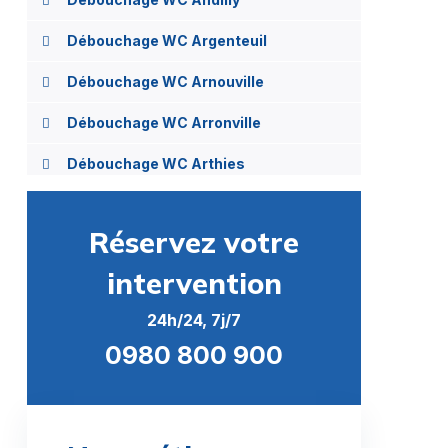
Débouchage WC Argenteuil
Débouchage WC Arnouville
Débouchage WC Arronville
Débouchage WC Arthies
Débouchage WC Asnières-sur-Oise
Réservez votre
Débouchage WC Attainville
intervention
Débouchage WC Auvers-sur-Oise
24h/24, 7j/7
Débouchage WC Avernes
0980 800 900
Débouchage WC Baillet-en-France
Débouchage WC Banthelu