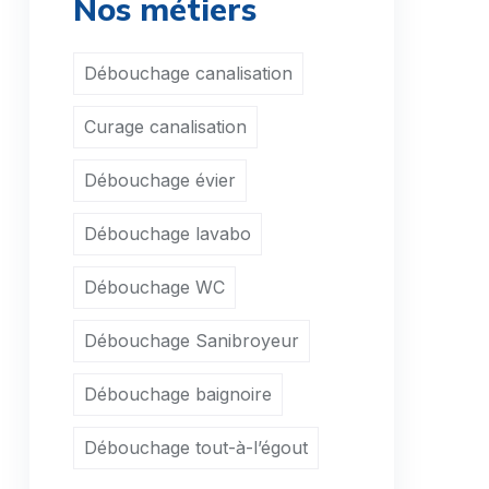
Nos métiers
Débouchage WC Beauchamp
Débouchage WC Beaumont-sur-Oise
Débouchage canalisation
Débouchage WC Le Bellay-en-Vexin
Curage canalisation
Débouchage WC Bellefontaine
Débouchage évier
Débouchage WC Belloy-en-France
Débouchage WC Bernes-sur-Oise
Débouchage lavabo
Débouchage WC Berville
Débouchage WC
Débouchage WC Bessancourt
Débouchage Sanibroyeur
Débouchage WC Béthemont-la-Forêt
Débouchage baignoire
Débouchage WC Bezons
Débouchage tout-à-l’égout
Débouchage WC Boisemont