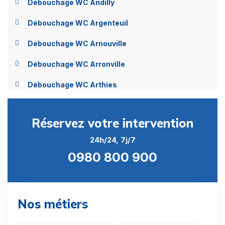
Débouchage WC Andilly
Débouchage WC Argenteuil
Débouchage WC Arnouville
Débouchage WC Arronville
Débouchage WC Arthies
Débouchage WC Asnières-sur-Oise
Réservez votre intervention
Débouchage WC Attainville
24h/24, 7j/7
Débouchage WC Auvers-sur-Oise
0980 800 900
Débouchage WC Avernes
Débouchage WC Baillet-en-France
Nos métiers
Débouchage WC Banthelu