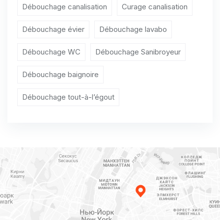
Débouchage WC Beauchamp
Débouchage canalisation
Curage canalisation
Débouchage WC Beaumont-sur-Oise
Débouchage évier
Débouchage lavabo
Débouchage WC Le Bellay-en-Vexin
Débouchage WC
Débouchage Sanibroyeur
Débouchage WC Bellefontaine
Débouchage baignoire
Débouchage WC Belloy-en-France
Débouchage tout-à-l’égout
Débouchage WC Bernes-sur-Oise
Débouchage WC Berville
Débouchage WC Bessancourt
Débouchage WC Béthemont-la-Forêt
Débouchage WC Bezons
Débouchage WC Boisemont