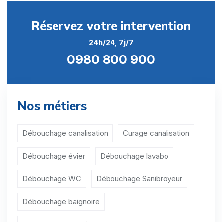
Débouchage WC Asnières-sur-Oise
Réservez votre intervention
Débouchage WC Attainville
24h/24, 7j/7
Débouchage WC Auvers-sur-Oise
0980 800 900
Débouchage WC Avernes
Débouchage WC Baillet-en-France
Nos métiers
Débouchage WC Banthelu
Débouchage WC Beauchamp
Débouchage canalisation
Curage canalisation
Débouchage WC Beaumont-sur-Oise
Débouchage évier
Débouchage lavabo
Débouchage WC Le Bellay-en-Vexin
Débouchage WC
Débouchage Sanibroyeur
Débouchage WC Bellefontaine
Débouchage baignoire
Débouchage WC Belloy-en-France