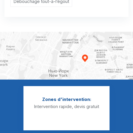
Débouchage tout-à-l’égout
Débouchage WC Bernes-sur-Oise
Débouchage WC Berville
Débouchage WC Bessancourt
Débouchage WC Béthemont-la-Forêt
Débouchage WC Bezons
Débouchage WC Boisemont
Débouchage WC Boissy-l'Aillerie
Débouchage WC Bonneuil-en-France
Zones d'intervention:
Débouchage WC Bouffémont
Intervention rapide, devis gratuit
Débouchage WC Bouqueval
Débouchage WC Bray-et-Lû