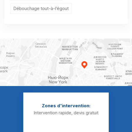
Débouchage WC Belloy-en-France
Débouchage tout-à-l’égout
Débouchage WC Bernes-sur-Oise
Débouchage WC Berville
Débouchage WC Bessancourt
Débouchage WC Béthemont-la-Forêt
Débouchage WC Bezons
Débouchage WC Boisemont
Débouchage WC Boissy-l'Aillerie
Débouchage WC Bonneuil-en-France
Zones d'intervention:
Débouchage WC Bouffémont
Intervention rapide, devis gratuit
Débouchage WC Bouqueval