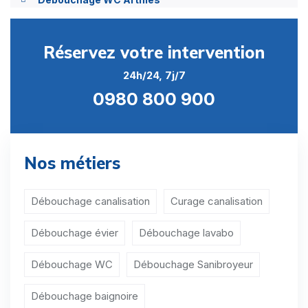
Débouchage WC Asnières-sur-Oise
Réservez votre intervention
Débouchage WC Attainville
24h/24, 7j/7
Débouchage WC Auvers-sur-Oise
0980 800 900
Débouchage WC Avernes
Débouchage WC Baillet-en-France
Nos métiers
Débouchage WC Banthelu
Débouchage WC Beauchamp
Débouchage canalisation
Curage canalisation
Débouchage WC Beaumont-sur-Oise
Débouchage évier
Débouchage lavabo
Débouchage WC Le Bellay-en-Vexin
Débouchage WC
Débouchage Sanibroyeur
Débouchage WC Bellefontaine
Débouchage baignoire