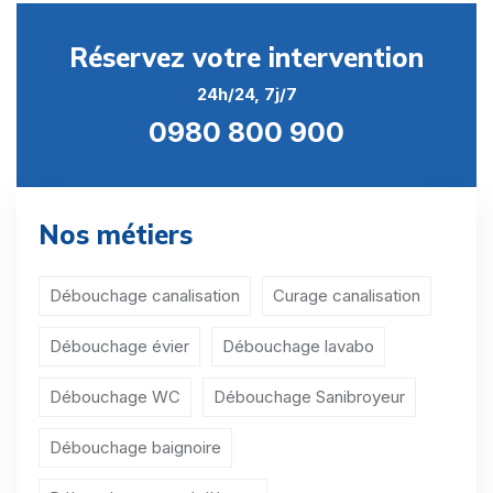
Débouchage WC Augerville-la-Rivière
Réservez votre intervention
Débouchage WC Aulnay-la-Rivière
24h/24, 7j/7
Débouchage WC Autruy-sur-Juine
0980 800 900
Débouchage WC Autry-le-Châtel
Débouchage WC Auvilliers-en-Gâtinais
Nos métiers
Débouchage WC Auxy
Débouchage WC Baccon
Débouchage canalisation
Curage canalisation
Débouchage WC Le Bardon
Débouchage évier
Débouchage lavabo
Débouchage WC Barville-en-Gâtinais
Débouchage WC
Débouchage Sanibroyeur
Débouchage WC Batilly-en-Gâtinais
Débouchage baignoire
Débouchage WC Batilly-en-Puisaye