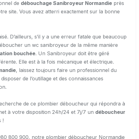
ionnel de
débouchage Sanibroyeur Normandie
près
re site. Vous avez atterri exactement sur la bonne
isé. D’ailleurs, s’il y a une erreur fatale que beaucoup
r déboucher un wc sanibroyeur de la même manière
sation bouchée
. Un Sanibroyeur doit être géré
rente. Elle est à la fois mécanique et électrique.
mandie
, laissez toujours faire un professionnel du
 disposer de l’outillage et des connaissances
on.
echerche de ce plombier déboucheur qui répondra à
met à votre disposition 24h/24 et 7j/7 un
déboucheur
 !
e 0980 800 900, notre plombier déboucheur Normandie