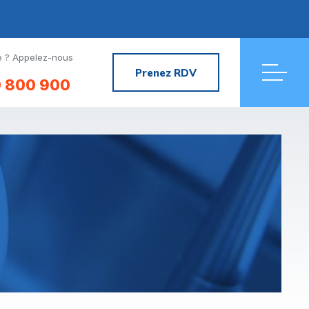
 ? Appelez-nous
Prenez RDV
 800 900