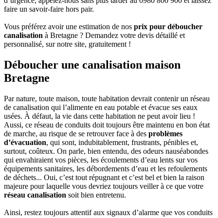
d’urgence, appelez-nous sans plus tarder au 0980 800 900 et laissez
faire un savoir-faire hors pair.
Vous préférez avoir une estimation de nos
prix pour déboucher
canalisation
à Bretagne ? Demandez votre devis détaillé et
personnalisé, sur notre site, gratuitement !
Déboucher une canalisation maison
Bretagne
Par nature, toute maison, toute habitation devrait contenir un réseau
de canalisation qui l’alimente en eau potable et évacue ses eaux
usées. À défaut, la vie dans cette habitation ne peut avoir lieu !
Aussi, ce réseau de conduits doit toujours être maintenu en bon état
de marche, au risque de se retrouver face à des
problèmes
d’évacuation
, qui sont, indubitablement, frustrants, pénibles et,
surtout, coûteux. On parle, bien entendu, des odeurs nauséabondes
qui envahiraient vos pièces, les écoulements d’eau lents sur vos
équipements sanitaires, les débordements d’eau et les refoulements
de déchets... Oui, c’est tout répugnant et c’est bel et bien la raison
majeure pour laquelle vous devriez toujours veiller à ce que votre
réseau canalisation
soit bien entretenu.
Ainsi, restez toujours attentif aux signaux d’alarme que vos conduits