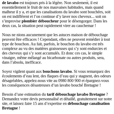
de lavabo
est toujours pris à la légère. Non seulement, il est
essentiellement le fruit de nos mauvaises habitudes, mais quand
malheur il y a, et que les canalisations du lavabo sont bouchées, soit
on est indifférent et l’on continue d’y laver nos cheveux... soit on
s’improvise
plombier déboucheur
pour le désengorger. Dans les
deux cas, la situation peut rapidement virer au cauchemar !
Nous ne nions aucunement que les astuces maison de débouchage
peuvent être efficaces ! Cependant, elles ne peuvent remédier à tout
type de bouchon. Au fait, parfois, le bouchon du lavabo est très
complexe au vu des matières graisseuses qui s’y sont endurcies et
des cheveux qui s’y sont accumulés. Et donc ces cas, le simple
vinaigre, même mélangé au bicarbonate ou autres produits, sera,
dans l’absolu, inefficace.
Soyez vigilent quant aux
bouchons lavabo
. Si vous remarquez des
écoulements d’eau lent, des flaques d’eau qui y stagnent, des odeurs
désagréables, appelez-nous vite au 0980 800 900 et épargnez-vous
les conséquences désastreuses d’un lavabo bouché Bretagne !
Besoin d’une estimation du
tarif débouchage lavabo Bretagne
?
Demandez votre devis personnalisé et détaillé, gratuitement sur notre
site, et laissez faire 15 ans d’expertise en
débouchage canalisation
Bretagne
!