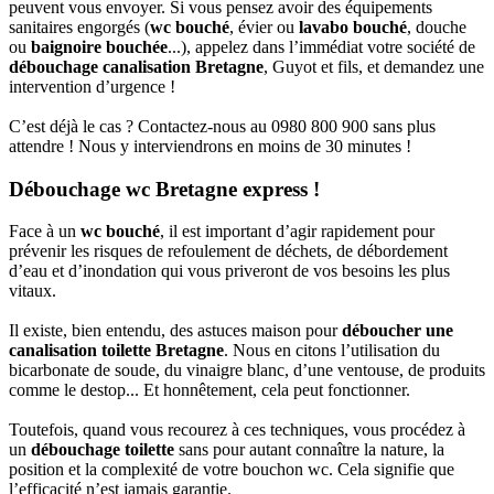
peuvent vous envoyer. Si vous pensez avoir des équipements
sanitaires engorgés (
wc bouché
, évier ou
lavabo bouché
, douche
ou
baignoire bouchée
...), appelez dans l’immédiat votre société de
débouchage canalisation Bretagne
, Guyot et fils, et demandez une
intervention d’urgence !
C’est déjà le cas ? Contactez-nous au 0980 800 900 sans plus
attendre ! Nous y interviendrons en moins de 30 minutes !
Débouchage wc Bretagne express !
Face à un
wc bouché
, il est important d’agir rapidement pour
prévenir les risques de refoulement de déchets, de débordement
d’eau et d’inondation qui vous priveront de vos besoins les plus
vitaux.
Il existe, bien entendu, des astuces maison pour
déboucher une
canalisation toilette Bretagne
. Nous en citons l’utilisation du
bicarbonate de soude, du vinaigre blanc, d’une ventouse, de produits
comme le destop... Et honnêtement, cela peut fonctionner.
Toutefois, quand vous recourez à ces techniques, vous procédez à
un
débouchage toilette
sans pour autant connaître la nature, la
position et la complexité de votre bouchon wc. Cela signifie que
l’efficacité n’est jamais garantie.