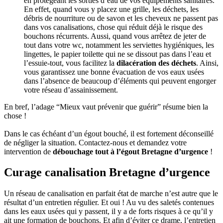
en protégeant les sorties d’eau de vos équipements sanitaires.
En effet, quand vous y placez une grille, les déchets, les
débris de nourriture ou de savon et les cheveux ne passent pas
dans vos canalisations, chose qui réduit déjà le risque des
bouchons récurrents. Aussi, quand vous arrêtez de jeter de
tout dans votre wc, notamment les serviettes hygiéniques, les
lingettes, le papier toilette qui ne se dissout pas dans l’eau et
l’essuie-tout, vous facilitez la
dilacération des déchets
. Ainsi,
vous garantissez une bonne évacuation de vos eaux usées
dans l’absence de beaucoup d’éléments qui peuvent engorger
votre réseau d’assainissement.
En bref, l’adage “Mieux vaut prévenir que guérir” résume bien la
chose !
Dans le cas échéant d’un égout bouché, il est fortement déconseillé
de négliger la situation. Contactez-nous et demandez votre
intervention de
débouchage tout à l’égout Bretagne d’urgence
!
Curage canalisation Bretagne d’urgence
Un réseau de canalisation en parfait état de marche n’est autre que le
résultat d’un entretien régulier. Et oui ! Au vu des saletés contenues
dans les eaux usées qui y passent, il y a de forts risques à ce qu’il y
ait une formation de bouchons. Et afin d’éviter ce drame, l’entretien