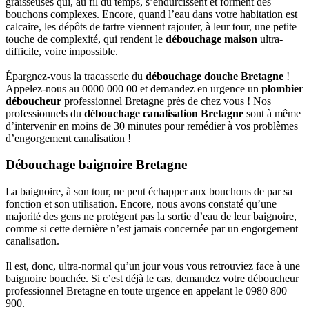
graisseuses qui, au fil du temps, s’endurcissent et forment des
bouchons complexes. Encore, quand l’eau dans votre habitation est
calcaire, les dépôts de tartre viennent rajouter, à leur tour, une petite
touche de complexité, qui rendent le
débouchage maison
ultra-
difficile, voire impossible.
Épargnez-vous la tracasserie du
débouchage douche Bretagne
!
Appelez-nous au 0000 000 00 et demandez en urgence un
plombier
déboucheur
professionnel Bretagne près de chez vous ! Nos
professionnels du
débouchage canalisation Bretagne
sont à même
d’intervenir en moins de 30 minutes pour remédier à vos problèmes
d’engorgement canalisation !
Débouchage baignoire Bretagne
La baignoire, à son tour, ne peut échapper aux bouchons de par sa
fonction et son utilisation. Encore, nous avons constaté qu’une
majorité des gens ne protègent pas la sortie d’eau de leur baignoire,
comme si cette dernière n’est jamais concernée par un engorgement
canalisation.
Il est, donc, ultra-normal qu’un jour vous vous retrouviez face à une
baignoire bouchée. Si c’est déjà le cas, demandez votre déboucheur
professionnel Bretagne en toute urgence en appelant le 0980 800
900.