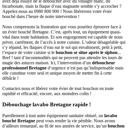
avez déjà essayé de le déboucher avec du vinaigre blanc, du
bicarbonate, mais la flaque d’eau stagnante semble s’y accrocher ?
Appelez-nous au 0980 800 900 ! Nous libérerons votre évier
bouché dans l’heure de notre intervention !
Nous comprenons la frustration que vous pourriez éprouver face à
un évier bouché Bretagne. C’est, après tout, un équipement quasi-
vital dans toute habitation. Et son engorgement est capable de nous
priver, carrément, de l’accès à notre cuisine. L’odeur désagréable qui
s’y répand, les flaques d’eau sur le sol qui envahissent, petit à petit,
l’espace de votre cuisine si le
bouchon se situe après le siphon
...
Bref ! tant d’incommodités qui ne peuvent pas attendre les tours de
magie des astuces maison. Ici, l’intervention d’un
déboucheur
professionnel Bretagne
d’urgence n’est pas qu’indispensable mais
elle constitue votre seul et unique moyen de mettre fin à cette
débâcle !
Contactez-nous et libérez votre évier de tout bouchon en toute
rapidité et efficacité, encore, aux moindres coûts !
Débouchage lavabo Bretagne rapide !
Pareillement à tout autre équipement sanitaire obturé, un
lavabo
bouché Bretagne
peut vous rendre la vie pénible. Nous avons
d’ailleurs remarqué, au fil de nos années de service, qu’un
bouchon