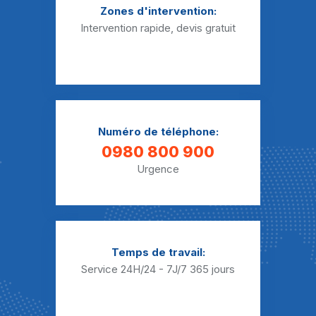
Zones d'intervention:
Débouchage WC Bernay-Vilbert
Intervention rapide, devis gratuit
Débouchage WC Beton-Bazoches
Débouchage WC Bezalles
Débouchage WC Blandy
Numéro de téléphone:
Débouchage WC Blennes
0980 800 900
Débouchage WC Boisdon
Urgence
Débouchage WC Bois-le-Roi
Débouchage WC Boissettes
Débouchage WC Boissise-la-Bertrand
Temps de travail:
Service 24H/24 - 7J/7
365 jours
Débouchage WC Boissise-le-Roi
Débouchage WC Boissy-aux-Cailles