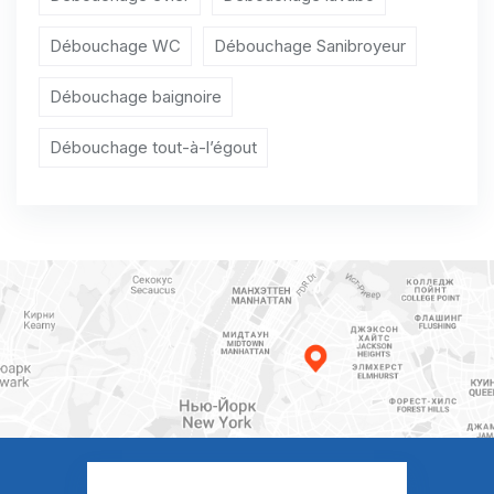
Débouchage WC Bannost-Villegagnon
Débouchage WC
Débouchage Sanibroyeur
Débouchage WC Barbey
Débouchage baignoire
Débouchage WC Barbizon
Débouchage tout-à-l’égout
Débouchage WC Barcy
Débouchage WC Bassevelle
Débouchage WC Bazoches-lès-Bray
Débouchage WC Beauchery-Saint-Martin
Débouchage WC Beaumont-du-Gâtinais
Débouchage WC Beautheil
Débouchage WC Beauvoir
Débouchage WC Bellot