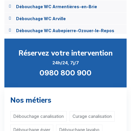
Débouchage WC Armentières-en-Brie
Débouchage WC Arville
Débouchage WC Aubepierre-Ozouer-le-Repos
Débouchage WC Aufferville
Réservez votre intervention
Débouchage WC Augers-en-Brie
24h/24, 7j/7
Débouchage WC Aulnoy
0980 800 900
Débouchage WC Avon
Débouchage WC Baby
Nos métiers
Débouchage WC Bagneaux-sur-Loing
Débouchage WC Bailly-Romainvilliers
Débouchage canalisation
Curage canalisation
Débouchage WC Balloy
Débouchage évier
Débouchage lavabo