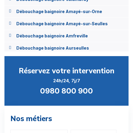
Débouchage baignoire Amayé-sur-Orne
Débouchage baignoire Amayé-sur-Seulles
Débouchage baignoire Amfreville
Débouchage baignoire Aurseulles
Débouchage baignoire Aurseulles
Réservez votre intervention
Débouchage baignoire Angerville
24h/24, 7j/7
Débouchage baignoire Angoville
0980 800 900
Débouchage baignoire Colomby-Anguerny
Débouchage baignoire Anisy
Nos métiers
Débouchage baignoire Annebault