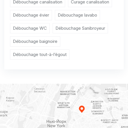
Débouchage baignoire Arganchy
Débouchage canalisation
Curage canalisation
Débouchage baignoire Argences
Débouchage évier
Débouchage lavabo
Débouchage baignoire Arromanches-les-Bains
Débouchage WC
Débouchage Sanibroyeur
Débouchage baignoire Asnelles
Débouchage baignoire
Débouchage baignoire Asnières-en-Bessin
Débouchage tout-à-l’égout
Débouchage baignoire Auberville
Débouchage baignoire Aubigny
Débouchage baignoire Audrieu
Débouchage baignoire Les Monts d'Aunay
Débouchage baignoire Les Monts d'Aunay
Débouchage baignoire Authie